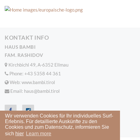
KONTAKT INFO
HAUS BAMBI
FAM. RASHIDOV
Kirchbichl 49, A-6352 Ellmau
Phone:
+43 5358 44 361
Web: www.bambi.tirol
Email:
haus@bambi.tirol
Wir verwenden Cookies für Ihr individuelles Surf-
Erlebnis. Für detaillierte Auskünfte zu den
Impressum
Cookies & Datenschutz
Cookies und zum Datenschutz, informieren Sie
sich
hier
Learn more