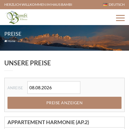
HERZLICH WILLKOMMEN IM HAUS BAMBI
DEUTSCH
PREISE
Home
Preise
UNSERE PREISE
ANREISE
PREISE ANZEIGEN
APPARTEMENT HARMONIE (AP.2)