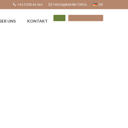
+43 5358 44 361
HAUS@BAMBI.TIROL
DE
BER UNS
KONTAKT