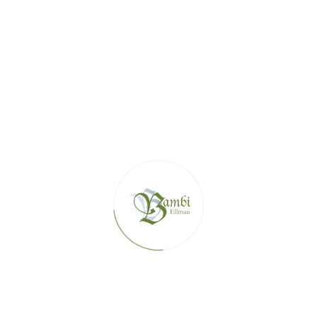
EMENTS
ZUSATZLEISTUNGEN
E
7 NÄCHTE
A
-
+
CHSENE
KI