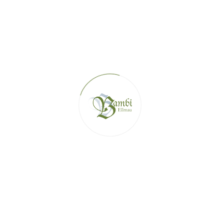
иться отдыхом и полнейшим релаксом в наших апартаментах. З
рассу. Так попадаете в лыжную зону SkiWelt Wilder Kaiser – Bri
уровней, начиная с новичков.
НАШИ АПАРТАМЕНТЫ