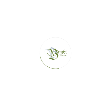
почивка в нашите апартаменти. Тук можете да се насладите на 
попадате в ски-зоната SkiWelt Wilder Kaiser – Brixental, която г
НАШИТЕ ВАКАНЦИОННИ АПАРТ