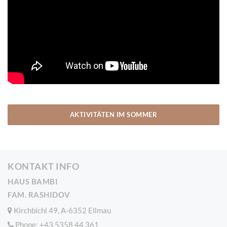
AKTIVITÄTEN IM SOMMER
KONTAKT INFO
HAUS BAMBI
FAM. RASHIDOV
Kirchbichl 49, A-6352 Ellmau
Phone:
+43 5358 44 361