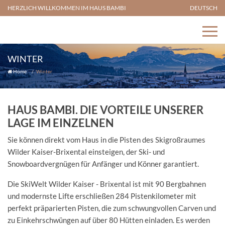
HERZLICH WILLKOMMEN IM HAUS BAMBI
DEUTSCH
WINTER
Home
Winter
HAUS BAMBI. DIE VORTEILE UNSERER
LAGE IM EINZELNEN
Sie können direkt vom Haus in die Pisten des Skigroßraumes
Wilder Kaiser-Brixental einsteigen, der Ski- und
Snowboardvergnügen für Anfänger und Könner garantiert.
Die SkiWelt Wilder Kaiser - Brixental ist mit 90 Bergbahnen
und modernste Lifte erschließen 284 Pistenkilometer mit
perfekt präparierten Pisten, die zum schwungvollen Carven und
zu Einkehrschwüngen auf über 80 Hütten einladen. Es werden