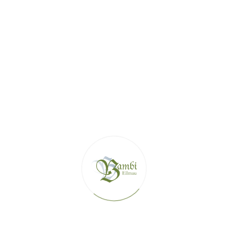
EMENTS
ZUSATZLEISTUNGEN
E
7 NÄCHTE
A
-
+
CHSENE
KI